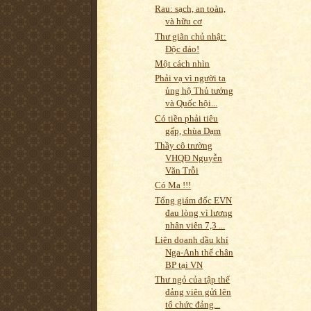
Rau: sạch, an toàn,
và hữu cơ
Thư giãn chủ nhật:
Độc đáo!
Một cách nhìn
Phải vạ vì người ta
ủng hộ Thủ tướng
và Quốc hội...
Có tiền phải tiêu
gấp, chùa Dạm
Thầy cô trường
VHQĐ Nguyễn
Văn Trỗi
Có Ma !!!
Tổng giám đốc EVN
đau lòng vì lương
nhân viên 7,3 ...
Liên doanh dầu khí
Nga-Anh thế chân
BP tại VN
Thư ngỏ của tập thể
đảng viên gửi lên
tổ chức đảng...