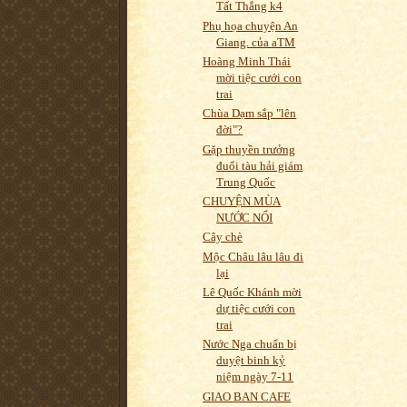
Tất Thắng k4
Phụ họa chuyện An
Giang. của aTM
Hoàng Minh Thái
mời tiệc cưới con
trai
Chùa Dạm sắp "lên
đời"?
Gặp thuyền trưởng
đuổi tàu hải giám
Trung Quốc
CHUYỆN MÙA
NƯỚC NỔI
Cây chè
Mộc Châu lâu lâu đi
lại
Lê Quốc Khánh mời
dự tiệc cưới con
trai
Nước Nga chuẩn bị
duyệt binh kỷ
niệm ngày 7-11
GIAO BAN CAFE