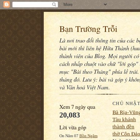
Bạn Trường Trỗi
Là nơi trao đổi thông tin của các 
bài mới thì liên hệ Hữu Thành (h
thành viên của Blog. Mọi người có 
cách nhấp chuột vào chữ "lời góp" 
mục "Bài theo Tháng" phía lề trái.
tháng đó. Lưu ý: bài và góp ý khô
và Văn hoá Việt Nam.
CHỦ NHẬT,
Xem 7 ngày qua
Bà Rịa-Vũn
20,083
Tàu khánh
Lời vừa góp
thành đền
thờ Côn Đả
On Năm 07
Bồn Ngâm