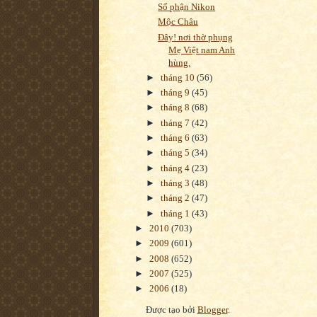
Số phận Nikon
Mộc Châu
Đây! nơi thờ phụng
Mẹ Việt nam Anh
hùng.
►
tháng 10
(56)
►
tháng 9
(45)
►
tháng 8
(68)
►
tháng 7
(42)
►
tháng 6
(63)
►
tháng 5
(34)
►
tháng 4
(23)
►
tháng 3
(48)
►
tháng 2
(47)
►
tháng 1
(43)
►
2010
(703)
►
2009
(601)
►
2008
(652)
►
2007
(525)
►
2006
(18)
Được tạo bởi
Blogger
.