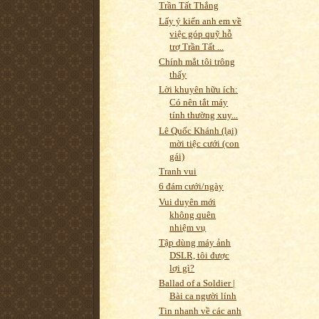
Trần Tất Thắng
Lấy ý kiến anh em về
việc góp quỹ hỗ
trợ Trần Tất ...
Chính mắt tôi trông
thấy
Lời khuyên hữu ích:
Có nên tắt máy
tính thường xuy...
Lê Quốc Khánh (lại)
mời tiệc cưới (con
gái)
Tranh vui
6 đám cưới/ngày
Vui duyên mới
không quên
nhiệm vụ
Tập dùng máy ảnh
DSLR, tôi được
lợi gì?
Ballad of a Soldier |
Bài ca người lính
Tin nhanh về các anh