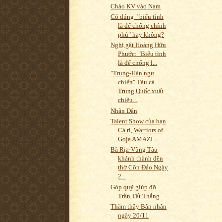
Chào KV vào Nam
Có đúng " biểu tình
là để chống chính
phủ" hay không?
Nghị gật Hoàng Hữu
Phước: "Biểu tình
là để chống l...
"Trung-Hàn ngư
chiến" Tàu cá
Trung Quốc xuất
chiêu...
Nhân Dân
Talent Show của bạn
Cà ri, Warriors of
Goja AMAZI...
Bà Rịa-Vũng Tàu
khánh thành đền
thờ Côn Đảo Ngày
2...
Góp quỹ giúp đỡ
Trần Tất Thắng
Thăm thầy Bân nhân
ngày 20/11