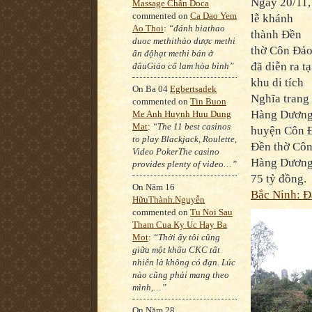
Ngày 20/11,
Massage Chân Doca
commented on
Ca Dao Yem
lễ khánh
Ao Thoi
:
“đánh biathao
thành Đền
duoc methithảo dược methi
thờ Côn Đả
ấn độhạt methi bán ở
đã diễn ra tạ
đâuGiảo cổ lam hòa bình”
khu di tích
On Ba 04
Egbertsadek
Nghĩa trang
commented on
Tin Buon
Hàng Dương
Me Anh Huynh Huu Dung
Mat
:
“The 11 best casinos
huyện Côn Đ
to play Blackjack, Roulette,
Đền thờ Côn
Video PokerThe casino
Hàng Dương, 
provides plenty of video…”
75 tỷ đồng.
On Năm 16
Bắc Ninh: Đạ
HữuThành.Nguyễn
commented on
Tu Noi Sau
Tham Cua Ky Uc Hay Ba
Mot
:
“Thời ấy tôi cũng
giữa một khẩu CKC tất
nhiên là không có đạn. Lúc
nào cũng phải mang theo
mình,…”
On Năm 28