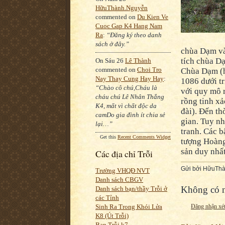
HữuThành.Nguyễn
commented on
Du Kien Ve
Cuoc Gap K4 Hang Nam
Ra
:
“Đăng ký theo danh
sách ở đây.”
chùa Dạm và 
tích chùa D
On Sáu 26
Lê Thành
commented on
Choi Tro
Chùa Dạm (h
Nay Thay Cung Hay Hay
:
1086 dưới t
“Chào cô chú,Cháu là
với quy mô 
cháu chú Lê Nhân Thắng
rồng tinh xả
K4, mất vì chất độc da
đài). Đến th
camDo gia đình ít chia sẻ
gian. Tuy nh
lại…”
tranh. Các b
Get this
Recent Comments Widget
tượng Hoàng
sản duy nhất
Các địa chỉ Trỗi
Gửi bởi
HữuThà
Trường VHQĐ NVT
Danh sách CBGV
Không có n
Danh sách bạn/thầy Trỗi ở
các Tỉnh
Đăng nhận xé
Sinh Ra Trong Khói Lửa
K8 (Út Trỗi)
Bạn Trỗi k7