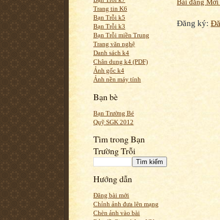
Bài đăng Mới
Trang tin K6
Bạn Trỗi k5
Đăng ký:
Đă
Bạn Trỗi k3
Bạn Trỗi miền Trung
Trang văn nghệ
Danh sách k4
Chân dung k4 (PDF)
Ảnh gốc k4
Ảnh nền máy tính
Bạn bè
Bạn Trường Bé
Quỹ SGK 2012
Tìm trong Bạn
Trường Trỗi
Hướng dẫn
Đăng bài mới
Chỉnh ảnh đưa lên mạng
Chèn ảnh vào bài