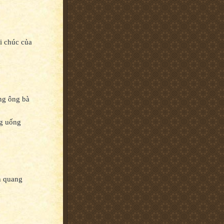
i chúc của
ng ông bà
g uống
n quang