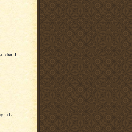
i cháu !
uynh hai