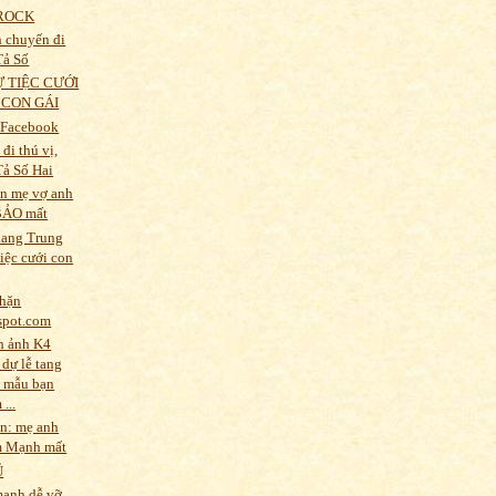
ROCK
 chuyến đi
Tả Số
 TIỆC CƯỚI
 CON GÁI
 Facebook
đi thú vị,
Tả Số Hai
n mẹ vợ anh
BẢO mất
uang Trung
iệc cưới con
hặn
spot.com
h ảnh K4
 dự lễ tang
 mẫu bạn
...
n: mẹ anh
 Mạnh mất
Ũ
anh dễ vỡ