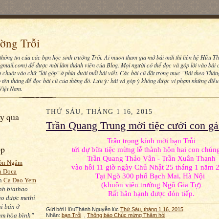
ờng Trỗi
 thông tin của các bạn học sinh trường Trỗi. Ai muốn tham gia mở bài mới thì liên hệ Hữu T
mail.com) để được mời làm thành viên của Blog. Mọi người có thể đọc và góp lời vào bài c
chuột vào chữ "lời góp" ở phía dưới mỗi bài viết. Các bài cũ đặt trong mục "Bài theo Tháng"
 tên tháng để đọc bài cũ của tháng đó. Lưu ý: bài và góp ý không được vi phạm những điề
 Việt Nam.
THỨ SÁU, THÁNG 1 16, 2015
y qua
Trần Quang Trung mời tiệc cưới con gá
Trân trọng kính mời bạn Trỗi
óp
tới dự bữa tiệc mừng lễ thành hôn hai con chúng
Trần Quang Thảo Vân - Trần Xuân Thanh
ồn Ngâm
vào hồi 11 giờ ngày Chủ Nhật 25 tháng 1 năm 
n Doca
Tại Ngõ 300 phố Bạch Mai, Hà Nội
on
Ca Dao Yem
(khuôn viên trường Ngô Gia Tự)
nh biathao
Rất hân hạnh được đón tiếp.
ảo dược methi
i bán ở
Gửi bởi
HữuThành.Nguyễn
lúc
Thứ Sáu, tháng 1 16, 2015
am hòa bình”
Nhãn:
bạn Trỗi
,
Thông báo Chúc mừng Thăm hỏi