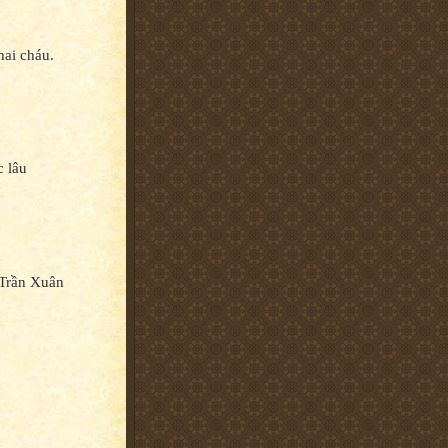
ai cháu.
 lâu
 Trần Xuân