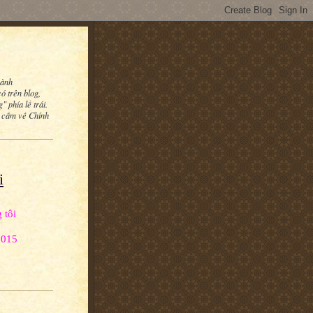
hành
ó trên blog,
 phía lề trái.
u cấm về Chính
i
 tôi
2015