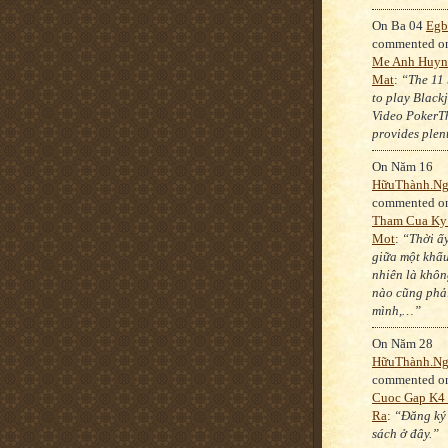
On Ba 04
Egb
commented 
Me Anh Huyn
Mat
:
“The 11 
to play Blackj
Video PokerT
provides plen
On Năm 16
HữuThành.N
commented 
Tham Cua Ky
Mot
:
“Thời ấy
giữa một khẩ
nhiên là khôn
nào cũng phả
mình,…”
On Năm 28
HữuThành.N
commented 
Cuoc Gap K4
Ra
:
“Đăng ký
sách ở đây.”