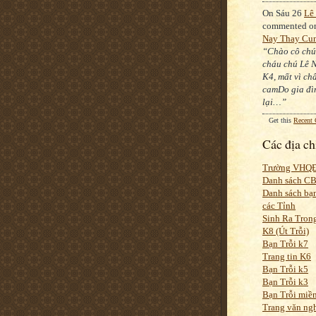
On Sáu 26
Lê
commented 
Nay Thay Cu
“Chào cô chú
cháu chú Lê 
K4, mất vì ch
camDo gia đìn
lại…”
Get this
Recent
Các địa ch
Trường VHQ
Danh sách C
Danh sách bạn
các Tỉnh
Sinh Ra Tron
K8 (Út Trỗi)
Bạn Trỗi k7
Trang tin K6
Bạn Trỗi k5
Bạn Trỗi k3
Bạn Trỗi miề
Trang văn ng