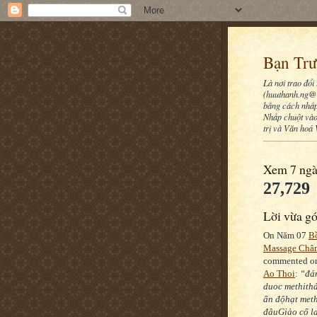
Bạn Trư
Là nơi trao đổi
(huuthanh.ng@g
bằng cách nhấp 
Nhấp chuột vào
trị và Văn hoá
Xem 7 ngà
27,729
Lời vừa g
On Năm 07
B
Massage Châ
commented 
Ao Thoi
:
“đá
duoc methith
ấn độhạt meth
đâuGiảo cổ l