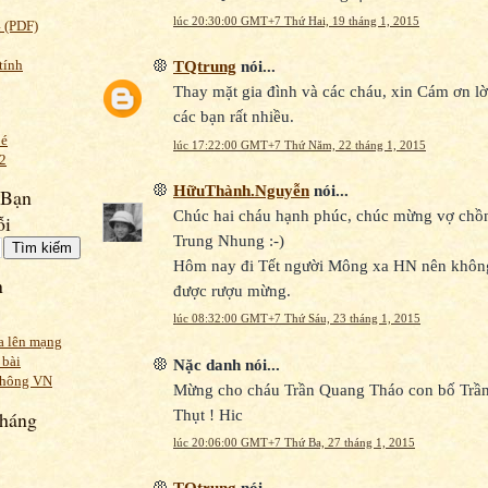
lúc 20:30:00 GMT+7 Thứ Hai, 19 tháng 1, 2015
 (PDF)
tính
TQtrung
nói...
Thay mặt gia đình và các cháu, xin Cám ơn lờ
các bạn rất nhiều.
Bé
lúc 17:22:00 GMT+7 Thứ Năm, 22 tháng 1, 2015
2
HữuThành.Nguyễn
nói...
 Bạn
Chúc hai cháu hạnh phúc, chúc mừng vợ chồ
ỗi
Trung Nhung :-)
Hôm nay đi Tết người Mông xa HN nên khôn
n
được rượu mừng.
lúc 08:32:00 GMT+7 Thứ Sáu, 23 tháng 1, 2015
a lên mạng
 bài
Nặc danh nói...
thông VN
Mừng cho cháu Trần Quang Tháo con bố Trầ
Thụt ! Hic
Tháng
lúc 20:06:00 GMT+7 Thứ Ba, 27 tháng 1, 2015
TQtrung
nói...