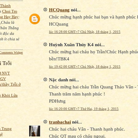
 Thành
HCQuang
nói...
on
Choi Tro
Chúc mừng hạnh phúc hai bạn và hạnh phúc h
ng Hay Hay
:
,Cháu là
HCQuang
Nhân Thắng
lúc 16:28:00 GMT+7 Chủ Nhật, 18 tháng 1, 2015
ất độc da
h ít chia sẻ
Huỳnh Xuân Thủy K4 nói...
Chúc mừng hai cháu họ Trần!Chúc Hạnh phúc
 Comments Widget
bền!TBK4
ỉ Trỗi
lúc 19:42:00 GMT+7 Chủ Nhật, 18 tháng 1, 2015
Đ NVT
BGV
Nặc danh nói...
/thầy Trỗi ở
Chúc mừng hai cháu Trần Quang Thảo Vân -
Thanh trăm năm hạnh phúc !
g Khói Lửa
PDHưng
lúc 16:20:00 GMT+7 Thứ Hai, 19 tháng 1, 2015
tranbachai
nói...
Chúc hai cháu Vân - Thanh hạnh phúc.
n Trung
hệ
Chúc QT mau có cháu ngoại.