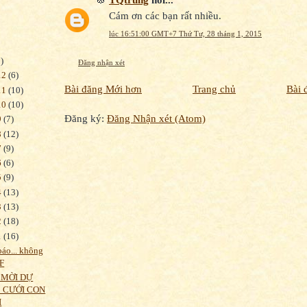
Cám ơn các bạn rất nhiều.
lúc 16:51:00 GMT+7 Thứ Tư, 28 tháng 1, 2015
)
Đăng nhận xét
12
(6)
Bài đăng Mới hơn
Trang chủ
Bài 
11
(10)
10
(10)
Đăng ký:
Đăng Nhận xét (Atom)
9
(7)
8
(12)
7
(9)
6
(6)
5
(9)
4
(13)
3
(13)
2
(18)
1
(16)
áo... không
F
 MỜI DỰ
C CƯỚI CON
I