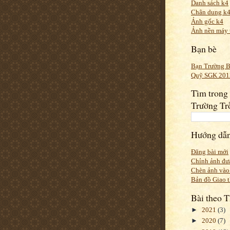
Danh sách k4
Chân dung k4
Ảnh gốc k4
Ảnh nền máy 
Bạn bè
Bạn Trường 
Quỹ SGK 201
Tìm trong
Trường Tr
Hướng dẫ
Đăng bài mới
Chỉnh ảnh đư
Chèn ảnh vào
Bản đồ Giao 
Bài theo 
►
2021
(3)
►
2020
(7)