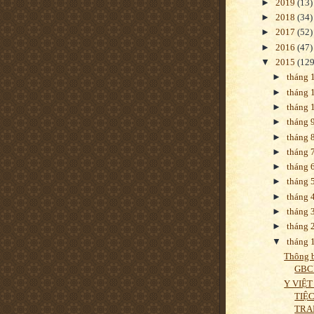
►
2019
(13)
►
2018
(34)
►
2017
(52)
►
2016
(47)
▼
2015
(129
►
tháng 
►
tháng 
►
tháng 
►
tháng 
►
tháng 
►
tháng 
►
tháng 
►
tháng 
►
tháng 
►
tháng 
►
tháng 
▼
tháng 
Thông b
GBC
Y VIỆT
TIỆ
TRA