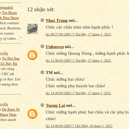
ertsadek
12 nhận xét:
on
Tin Buon
h Huu Dung
Nhat Trung
nói...
best casinos
Chúc các cháu trăm năm hạnh phúc !
ack, Roulette,
he casino
lúc 08:37:00 GMT+7 Thứ Bảy, 17 tháng 1, 2015
ty of video…”
Unknown
nói...
Chúc mừng Quang Trung , mừng hạnh phúc ha
guyễn
on
Tu Noi Sau
lúc 11:38:00 GMT+7 Thứ Bảy, 17 tháng 1, 2015
 Uc Hay Ba
 tôi cũng
TM nói...
u CKC tất
Chúc mừng hai cháu!
g có đạn. Lúc
i mang theo
Chúc mừng phụ huynh hai cháu!
lúc 14:28:00 GMT+7 Thứ Bảy, 17 tháng 1, 2015
guyễn
Tuong Lai
nói...
on
Du Kien Ve
Chúc mừng hạnh phúc hai cháu và các phụ h
 Hang Nam
cháu!
 theo danh
lúc 14:46:00 GMT+7 Chủ Nhật, 18 tháng 1, 2015