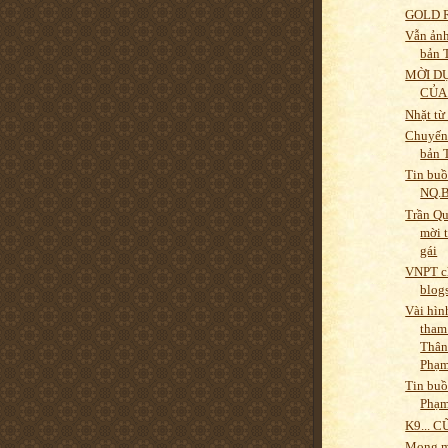
GOLD 
Vẫn ảnh
bản 
MỜI DỰ
CỦA
Nhặt từ
Chuyến 
bản 
Tin buồ
NQ.
Trần Q
mời t
gái
VNPT c
blog
Vài hìn
tham
Thân
Phạm 
Tin buồ
Phạm
K9... C
Mong m